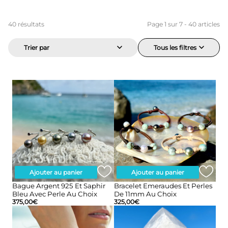
40
résultats
Page
1
sur
7
-
40
articles
Trier par
Tous les filtres
Ajouter au panier
Ajouter au panier
Bague Argent 925 Et Saphir
Bracelet Emeraudes Et Perles
Bleu Avec Perle Au Choix
De 11mm Au Choix
375,00
€
325,00
€