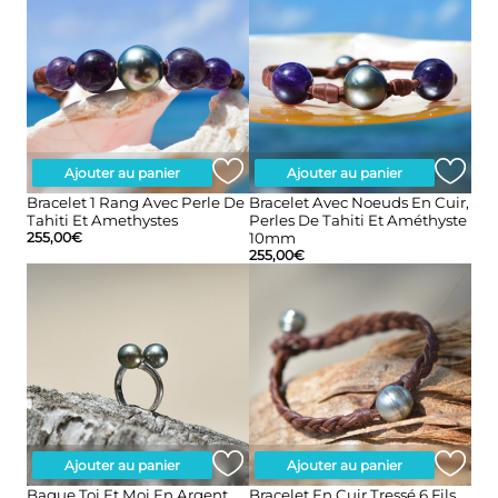
Ajouter au panier
Ajouter au panier
Bracelet 1 Rang Avec Perle De
Bracelet Avec Noeuds En Cuir,
Tahiti Et Amethystes
Perles De Tahiti Et Améthyste
255,00
€
10mm
255,00
€
Ajouter au panier
Ajouter au panier
Bague Toi Et Moi En Argent
Bracelet En Cuir Tressé 6 Fils