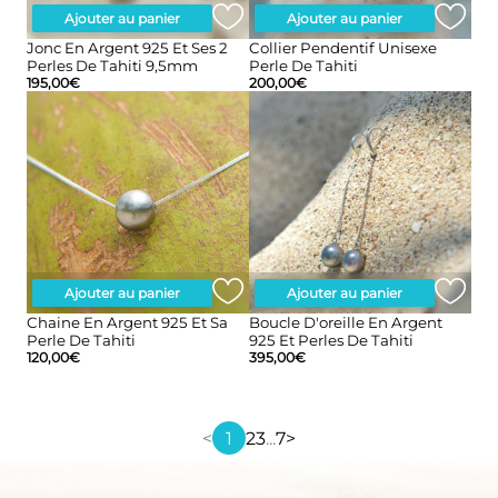
Ajouter au panier
Ajouter au panier
Jonc En Argent 925 Et Ses 2
Collier Pendentif Unisexe
Perles De Tahiti 9,5mm
Perle De Tahiti
195,00
€
200,00
€
Ajouter au panier
Ajouter au panier
Chaine En Argent 925 Et Sa
Boucle D'oreille En Argent
Perle De Tahiti
925 Et Perles De Tahiti
120,00
€
395,00
€
<
1
2
3
...
7
>