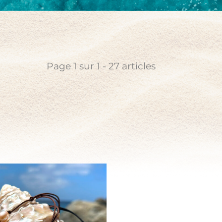
alisable
Or
le
Perle d’Australie
e
Perle d’eau douce
angs
Perle de Tahiti
d’eau
e pirate
Page
1
sur
1
-
27
articles