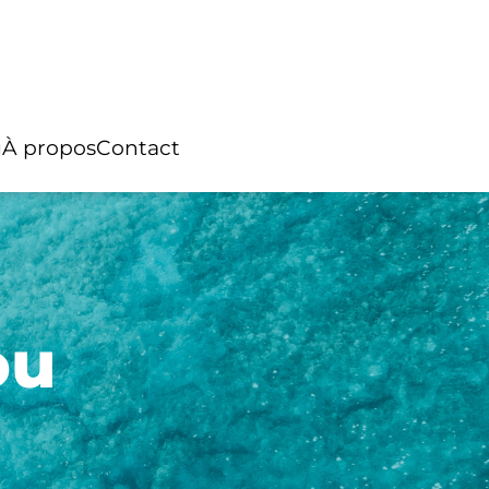
g
À propos
Contact
ou
Boucles d’oreilles
lages
Argent
 tressé
Créole
es de
Keishi
Multicolore