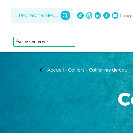
Recherche
de
Lang
produits
Accueil
-
Colliers
- Collier ras de cou
Aigue m
Diaman
C
Lapis laz
Colliers
Opale
Perle Ke
Ajustable
Cuir tressé
Perles d
Femme
Grappe
Homme
Multicolore
Pendentif
Perle d’Australie