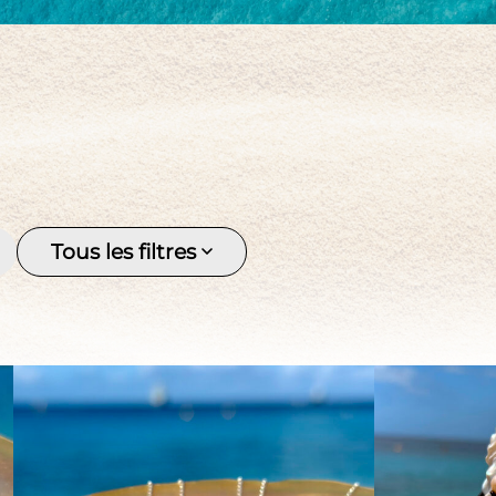
Pierre naturelle
personnalisable
personn
ajustab
Femme
Homm
Keishi
Multir
Perles d’Australie
Perles 
douce
Perles de Tahiti
Pièce d
Pierre
Tous les filtres