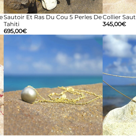
e
Sautoir Et Ras Du Cou 5 Perles De
Collier Saut
Tahiti
345,00
€
695,00
€