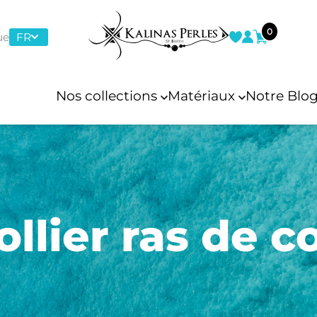
0
ue
FR
Nos collections
Matériaux
Notre Blo
arine
Amethyste
t
Émeraude
ollier ras de c
uli
Larimar
Bagues
Bracelets
Perle de tahiti
shi
Perles d'eau douce
“Toi et Moi”
Ajustable
Coquil
es mers du sud
Pièces de pirate
Argent 925
De cheville
En cuir
Perle d’Australie
En perles de
En perl
Perle de Tahiti
culture
culture