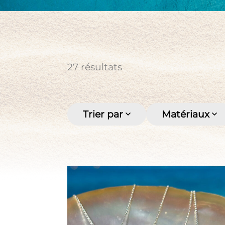
Perle d’eau douce
Perles de Tahiti
Pièce de pirate
Pierre
Ras de cou
Sautoir
27
résultats
Trier par
Matériaux