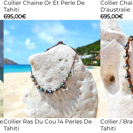
Collier Chaine Or Et Perle De
Collier Cha
Tahiti
D'australie
695,00
€
695,00
€
he
Collier Ras Du Cou 14 Perles De
Collier / Br
Tahiti
Tahiti