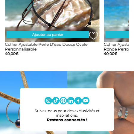
Ajouter au panier
A
Collier Ajustable Perle D’eau Douce Ovale
Collier Ajusta
Personnalisable
Ronde Personn
40,00
€
40,00
€
Suivez-nous pour des exclusivités et
inspirations.
Restons connectés !