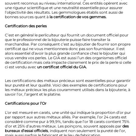
souvent reconnus au niveau international. Ces entités opèrent avec
une rigueur scientifique et une neutralité essentielle pour assurer
l’objectivité des résultats. Les gemmologues établis sont aussi de
bonnes sources quant à
la certification de vos gemmes.
Certification des perles
C’est en général le perliculteur qui fournit un document officiel pour
que le professionnel de la bijouterie puisse faire transiter la
marchandise. Par conséquent c’est au bijoutier de fournir son propre
certificat qui ne vous mentionnera donc pas son fournisseur. Il est
alors essentiel d’avoir la plus grande confiance chez le bijoutier qui
vous vendra vos perles. Le GIA est aussi l’un des organismes officiel
de certification mais cela impacte clairement le prix de la perle si celle
ci est vendu avec
un certificat officiel du GIA.
Les certifications des métaux précieux sont essentielles pour garantir
leur pureté et leur qualité. Voici des exemples de certifications pour
les métaux précieux les plus couramment utilisés dans la bijouterie, à
savoir l’or, l’argent et le platine.
Certifications pour l’Or
L’or est mesuré en carats, une unité qui indique la proportion d’or pur
par rapport aux autres métaux alliés. Par exemple, l’or 24 carats est
considéré comme pur à 99,9%, tandis que l’or 18 carats contient 75%
d’or et 25% d’autres métaux. Les poinçons, souvent apposés par
des
bureaux d’essai officiels
, indiquent non seulement la pureté de l’or,
mais aussi parfois le fabricant et le lieu de fabrication.