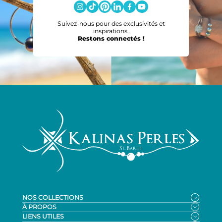
Suivez-nous pour des exclusivités et
inspirations.
Restons connectés !
NOS COLLECTIONS
Bagues
À PROPOS
Boucles d’oreilles
Qui sommes-nous ?
LIENS UTILES
Bracelets