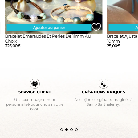
Ajouter au panier
A
Bracelet Emeraudes Et Perles De 11mm Au
Bracelet Ajus
Choix
10mm
325,00
€
25,00
€
SERVICE CLIENT
CRÉATIONS UNIQUES
Un accompagnement
Des bijoux originaux imaginés à
personnalisé pour choisir votre
Saint-Barthélemy.
bijou