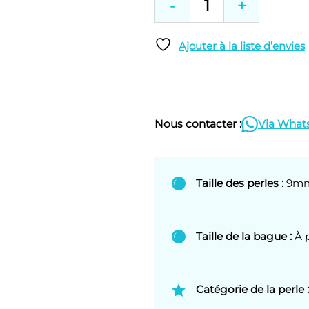
-
+
de
Bague
"Toi
Ajouter à la liste d’envies
et
Moi"
2
Perles
de
Nous contacter :
Via What
Tahiti
Taille des perles :
9m
Taille de la bague :
À p
Catégorie de la perle :