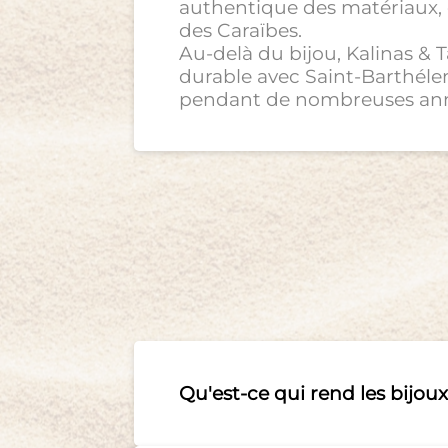
authentique des matériaux, d
des Caraïbes.
Au-delà du bijou, Kalinas & 
durable avec Saint-Barthéle
pendant de nombreuses anné
Qu'est-ce qui rend les bijou
Chaque pièce est conçue à S
de l’île. Chaque bijou est un