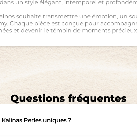
ans un style élégant, intemporel et profondémen
Tainos souhaite transmettre une émotion, un so
my. Chaque pièce est conçue pour accompagner 
es et devenir le témoin de moments précieux
Questions fréquentes
x Kalinas Perles uniques ?
aint-Barthélemy, au cœur de Gustavia, portée p
e histoire, un souvenir, un bijou pensé avec soin