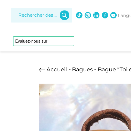
Recherche
de
Lang
produits
Accueil
-
Bagues
-
Bague “Toi 
Aigue m
Diaman
Lapis laz
Colliers
Opale
Perle Ke
Ajustable
Cuir tressé
Perles d
Femme
Grappe
Homme
Multicolore
Pendentif
Perle d’Australie