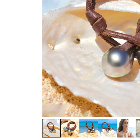
Perle d’eau douce
Perles de Tahiti
Pièce de pirate
Pierre
Ras de cou
Sautoir