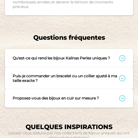
nombreuses années et devenir le témoin de moments
précieux.
Questions fréquentes
Qu'est-ce qui rend les bijoux Kalinas Perles uniques ?
Chaque pièce est conçue à Saint-Barthélemy, au cœur de
Gustavia, portée par la douceur et le rythme de l’île. Chaque
bijou est une histoire, un souvenir, un bijou pensé avec soin
Puis-je commander un bracelet ou un collier ajusté à ma
et intention. Nous travaillons avec des perles de culture,
taille exacte ?
choisies pour leur beauté et leur origine : perles de Tahiti,
Absolument. Toutes nos créations étant personnalisables,
perles d’Australie, perles d’eau douce, perles Keishi ou fines
nous ajustons chaque bijou à vos mesures : poignet, doigt,
du Lambis des Caraïbes, toutes sélectionnées pour leur
cou… Il vous suffit de nous indiquer la taille souhaitée lors de
lumière et leur authenticité. Nous les associons à des
Proposez-vous des bijoux en cuir sur mesure ?
votre commande ou de venir à la boutique pour un essayage
matières d’exception comme le cuir de kangourou au
sur place.
Oui, tous nos bijoux sont personnalisables, principalement
tannage végétal, reconnu pour sa souplesse, sa durabilité et
en cuir, et peuvent être entièrement personnalisés selon vos
son élégance. Nos créations reflètent un équilibre subtil
envies. Taille, couleur du cuir, type de montage, choix des
entre tradition et modernité, avec des formes, des textures
perles ou de pièces anciennes : chaque bijou est une création
et des couleurs qui évoquent à la fois la mer et la terre. La
unique, façonnée avec vous ou pour vous. Des options de
personnalisation est au cœur de notre démarche : chaque
QUELQUES INSPIRATIONS
personnalisation sont proposées sur chaque fiche produit.
bijou peut être adapté ou réinventé selon vos envies, votre
N’hésitez pas à cliquer sur le bouton «
Personnaliser
Laissez-vous séduire par nos collections de bijoux uniques qui ont
histoire ou même des objets que vous nous confiez, car au-
entièrement ce bijou
» : un membre de notre équipe vous
delà d’un bijou, il s’agit de créer un lien entre vous et le
chacune leur histoire !