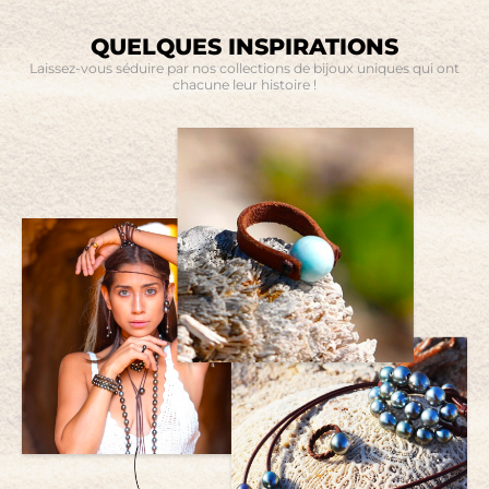
entre tradition et modernité, avec des formes, des textures
perles ou de pièces anciennes : chaque bijou est une création
et des couleurs qui évoquent à la fois la mer et la terre. La
unique, façonnée avec vous ou pour vous. Des options de
personnalisation est au cœur de notre démarche : chaque
QUELQUES INSPIRATIONS
personnalisation sont proposées sur chaque fiche produit.
bijou peut être adapté ou réinventé selon vos envies, votre
N’hésitez pas à cliquer sur le bouton «
Personnaliser
Laissez-vous séduire par nos collections de bijoux uniques qui ont
histoire ou même des objets que vous nous confiez, car au-
entièrement ce bijou
» : un membre de notre équipe vous
delà d’un bijou, il s’agit de créer un lien entre vous et le
chacune leur histoire !
répondra dans les meilleurs délais.
monde que vous portez en vous.