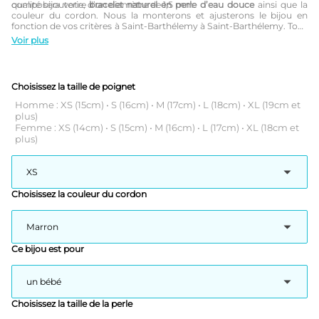
qualité bijouterie, d’un diamètre de 1,5 mm.
composera votre
bracelet naturel en perle d’eau douce
ainsi que la
couleur du cordon. Nous la monterons et ajusterons le bijou en
fonction de vos critères à Saint-Barthélemy à Saint-Barthélemy. Tous
nos bracelets en perles d’eau douce sont au design soigné et
Voir plus
personnalisables selon votre goût.
Choisissez la taille de poignet
Homme : XS (15cm) • S (16cm) • M (17cm) • L (18cm) • XL (19cm et
plus)
Femme : XS (14cm) • S (15cm) • M (16cm) • L (17cm) • XL (18cm et
plus)
Choisissez la couleur du cordon
Ce bijou est pour
Choisissez la taille de la perle